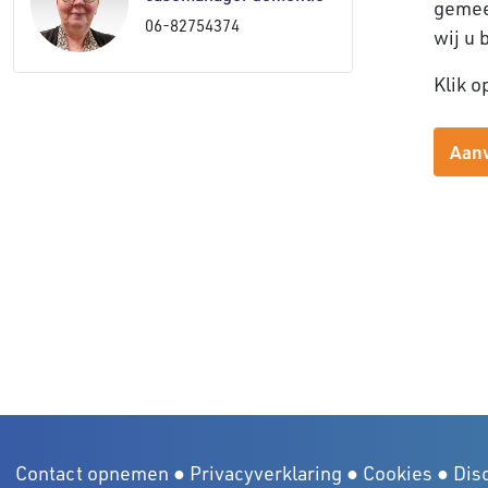
gemee
06-82754374
wij u 
Klik o
Aanv
Contact opnemen
●
Privacyverklaring
●
Cookies
●
Dis