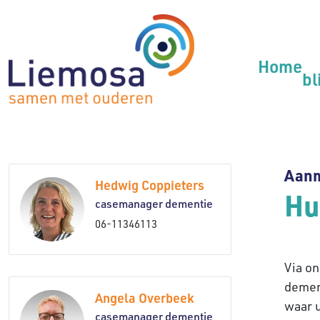
Home
bl
Aan
Hedwig Coppieters
Hu
casemanager dementie
06-11346113
Via o
demen
Angela Overbeek
waar 
casemanager dementie