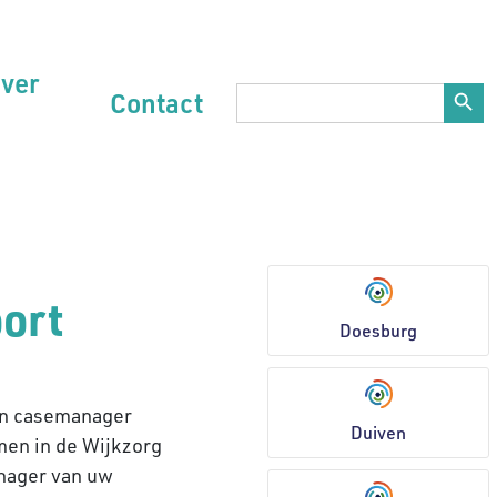
ver
Zoekk
Zoek
Contact
naar:
ort
Doesburg
een casemanager
Duiven
men in de Wijkzorg
anager van uw